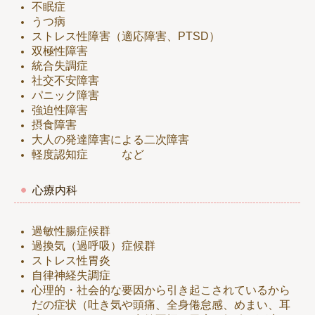
不眠症
うつ病
ストレス性障害（適応障害、PTSD）
双極性障害
統合失調症
社交不安障害
パニック障害
強迫性障害
摂食障害
大人の発達障害による二次障害
軽度認知症 など
心療内科
過敏性腸症候群
過換気（過呼吸）症候群
ストレス性胃炎
自律神経失調症
心理的・社会的な要因から引き起こされているから
だの症状（吐き気や頭痛、全身倦怠感、めまい、耳