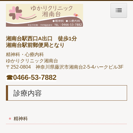
ホーム
ごあいさつ
湘南台駅西口A出口 徒歩1分
湘南台駅前郵便局となり
心療内科・精神科
精神科・心療内科
ゆかりクリニック湘南台
診療時間・交通案内
〒252-0804
神奈川県藤沢市湘南台2-5-4
ハークビル3F
診療スケジュール
☎︎
0466-53-7882
診療内容
精神科