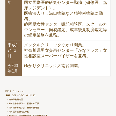
年
国立国際医療研究センター勤務（研修医、臨
床レジデント）。
医療法人リラ溝口病院など精神科病院に勤
務。
静岡県女性センター嘱託相談医、スクールカ
ウンセラー、簡易鑑定、成年後見制度鑑定等
の鑑定業務を兼務。
平成1
メンタルクリニックゆかり開業。
7年3
神奈川県男女参画センター「かなテラス」
女
月
性相談室スーパーバイザーを兼務。
令和3
ゆかりクリニック湘南台開業。
年1月