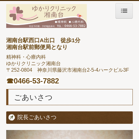
ホーム
ごあいさつ
湘南台駅西口A出口 徒歩1分
湘南台駅前郵便局となり
心療内科・精神科
精神科・心療内科
ゆかりクリニック湘南台
診療時間・交通案内
〒252-0804
神奈川県藤沢市湘南台2-5-4
ハークビル3F
診療スケジュール
☎︎
0466-53-7882
ごあいさつ
院長ごあいさつ