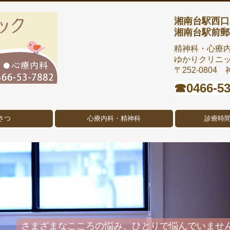
湘南台駅西口
湘南台駅前郵
精神科・心療
ゆかりクリニ
〒252-0804
☎︎
0466-5
さつ
心療内科・精神科
診療時
さまざまなこころの悩み、ひとりで悩んでいませ