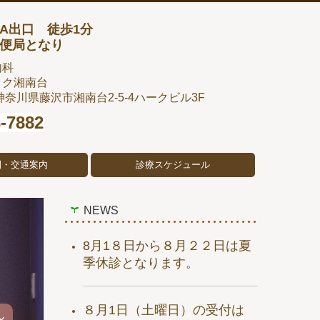
A出口 徒歩1分
便局となり
内科
ック湘南台
神奈川県藤沢市湘南台2-5-4
ハークビル3F
3-7882
間・交通案内
診療スケジュール
NEWS
8月1８日から８月２２日は夏
季休診となります。
８月1日（土曜日）の受付は
ん